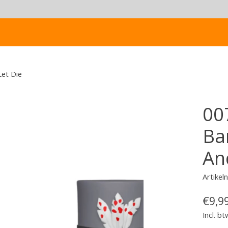
et Die
00
Ba
An
Artike
€9,9
Incl. bt