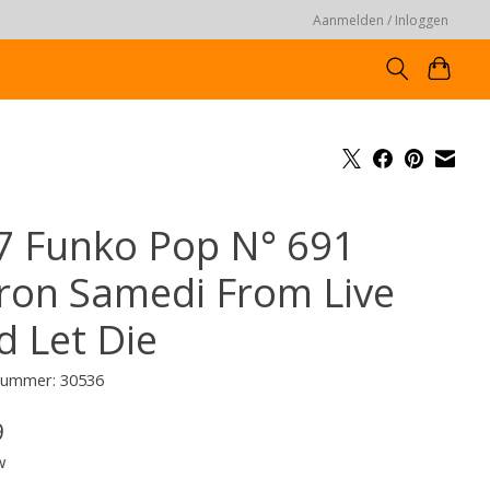
Aanmelden / Inloggen
7 Funko Pop N° 691
ron Samedi From Live
d Let Die
lnummer: 30536
9
w