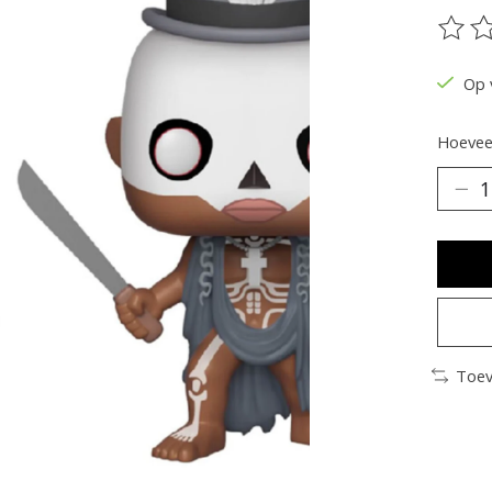
De be
Op 
Hoeveel
Toev