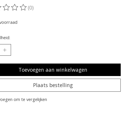
(0)
oordeling van dit product is
0
van de 5
voorraad
heid:
Toevoegen aan winkelwagen
Plaats bestelling
oegen om te vergelijken