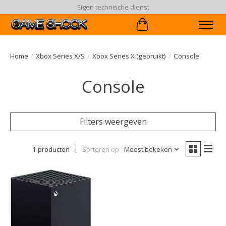
Eigen technische dienst
Winkelwagen
Home
/
Xbox Series X/S
/
Xbox Series X (gebruikt)
/
Console
Console
Filters weergeven
1 producten
Sorteren op
Meest bekeken