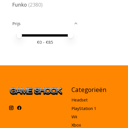
Funko
(2380)
Prijs
Minimale prijswaarde
Price maximum value
€
0
- €
85
Categorieën
Headset
PlayStation 1
Wii
Xbox