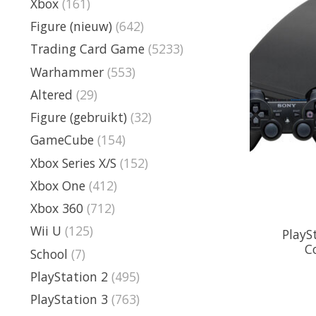
Xbox
(161)
Figure (nieuw)
(642)
Trading Card Game
(5233)
Warhammer
(553)
Altered
(29)
Figure (gebruikt)
(32)
GameCube
(154)
Xbox Series X/S
(152)
Xbox One
(412)
Xbox 360
(712)
Wii U
(125)
PlayS
C
School
(7)
PlayStation 2
(495)
PlayStation 3
(763)