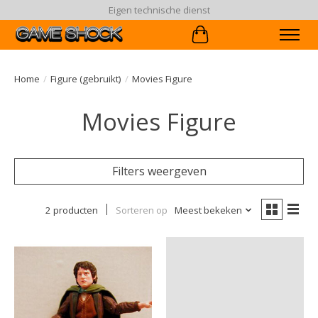
Eigen technische dienst
Winkelwagen
Home
/
Figure (gebruikt)
/
Movies Figure
Movies Figure
Filters weergeven
2 producten
Sorteren op
Meest bekeken