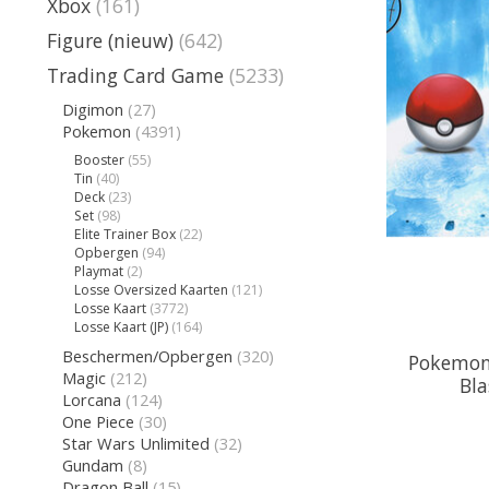
Xbox
(161)
Figure (nieuw)
(642)
Trading Card Game
(5233)
Digimon
(27)
Pokemon
(4391)
Booster
(55)
Tin
(40)
Deck
(23)
Set
(98)
Elite Trainer Box
(22)
Opbergen
(94)
Playmat
(2)
Losse Oversized Kaarten
(121)
Losse Kaart
(3772)
Losse Kaart (JP)
(164)
Beschermen/Opbergen
(320)
Pokemon
Magic
(212)
Bla
Lorcana
(124)
One Piece
(30)
Star Wars Unlimited
(32)
Gundam
(8)
Dragon Ball
(15)