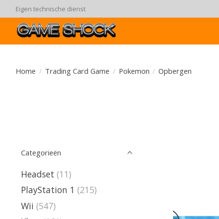
90 dagen ruiltermijn
Home
/
Trading Card Game
/
Pokemon
/
Opbergen
Categorieën
Headset
(11)
PlayStation 1
(215)
Wii
(547)