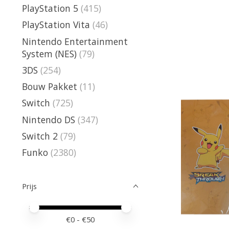
PlayStation 5
(415)
PlayStation Vita
(46)
Nintendo Entertainment
System (NES)
(79)
3DS
(254)
Bouw Pakket
(11)
Switch
(725)
Nintendo DS
(347)
Switch 2
(79)
Funko
(2380)
Prijs
Minimale prijswaarde
Price maximum value
€
0
- €
50