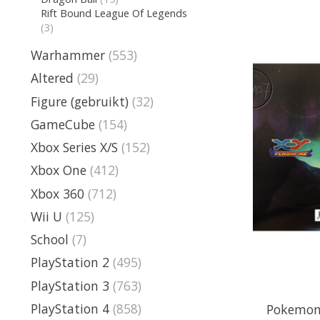
Rift Bound League Of Legends
(3)
Warhammer
(553)
Altered
(29)
Figure (gebruikt)
(32)
GameCube
(154)
Xbox Series X/S
(152)
Xbox One
(412)
Xbox 360
(712)
Wii U
(125)
School
(7)
PlayStation 2
(495)
PlayStation 3
(763)
PlayStation 4
(858)
Pokemon