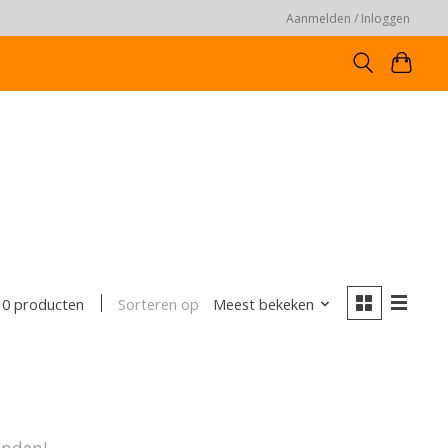
Aanmelden / Inloggen
Sorteren op
Meest bekeken
0 producten
onden!