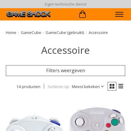
Eigen technische dienst
Winkelwagen
Home
/
GameCube
/
GameCube (gebruikt)
/
Accessoire
Accessoire
Filters weergeven
14 producten
Sorteren op
Meest bekeken