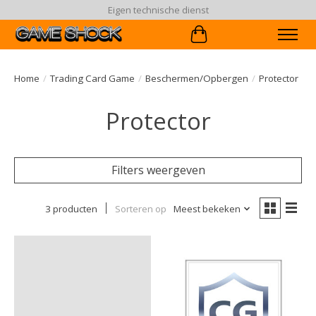
Eigen technische dienst
Winkelwagen
Home
/
Trading Card Game
/
Beschermen/Opbergen
/
Protector
Protector
Filters weergeven
3 producten
Sorteren op
Meest bekeken