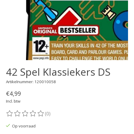
42 Spel Klassiekers DS
Artikelnummer: 120010058
€4,99
Incl. btw
(0)
De beoordeling van dit product is
0
van de 5
Op voorraad