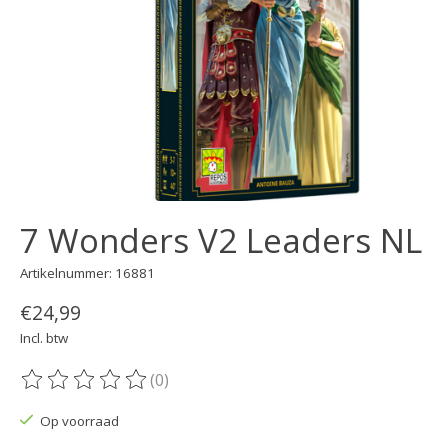
7 Wonders V2 Leaders NL
Artikelnummer: 16881
€24,99
Incl. btw
(0)
De beoordeling van dit product is
0
van de 5
Op voorraad