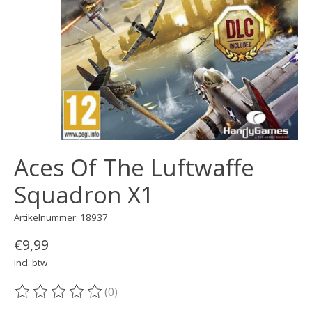
Aces Of The Luftwaffe
Squadron X1
Artikelnummer: 18937
€9,99
Incl. btw
(0)
De beoordeling van dit product is
0
van de 5