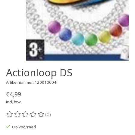
Actionloop DS
Artikelnummer: 120010004
€4,99
Incl. btw
(0)
De beoordeling van dit product is
0
van de 5
Op voorraad