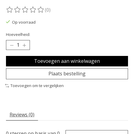
(0)
De beoordeling van dit product is
0
van de 5
Op voorraad
Hoeveelheid:
Toevoegen aan winkelwagen
Plaats bestelling
Toevoegen om te vergelijken
Reviews (0)
0
sterren op basis van
0