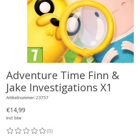
Adventure Time Finn &
Jake Investigations X1
Artikelnummer: 23757
€14,99
Incl. btw
(0)
De beoordeling van dit product is
0
van de 5