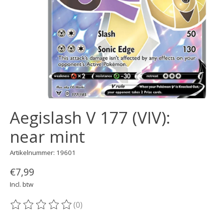
Aegislash V 177 (VIV):
near mint
Artikelnummer: 19601
€7,99
Incl. btw
(0)
De beoordeling van dit product is
0
van de 5