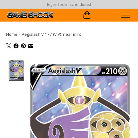
Eigen technische dienst
Winkelwagen
Home
/
Aegislash V 177 (VIV): near mint
Product image slideshow Items