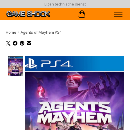
Eigen technische dienst
Winkelwagen
Home
/
Agents of Mayhem PS4
Product image slideshow Items