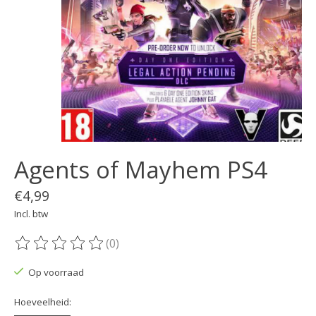
Agents of Mayhem PS4
€4,99
Incl. btw
(0)
De beoordeling van dit product is
0
van de 5
Op voorraad
Hoeveelheid: