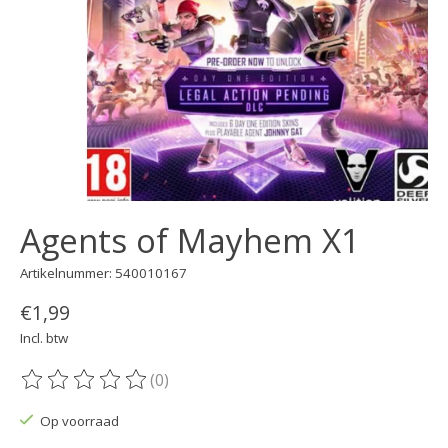
Agents of Mayhem X1
Artikelnummer: 540010167
€1,99
Incl. btw
(0)
De beoordeling van dit product is
0
van de 5
Op voorraad