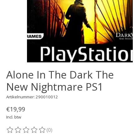
Alone In The Dark The
New Nightmare PS1
Artikelnummer: 290010012
€19,99
Incl. btw
(0)
De beoordeling van dit product is
0
van de 5