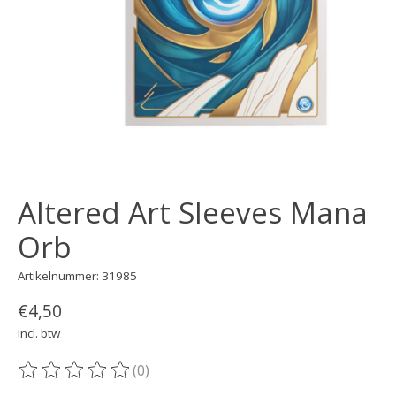
Altered Art Sleeves Mana
Orb
Artikelnummer: 31985
€4,50
Incl. btw
(0)
De beoordeling van dit product is
0
van de 5