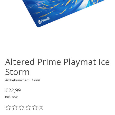
Altered Prime Playmat Ice
Storm
Artikelnummer: 31999
€22,99
Incl. btw
(0)
De beoordeling van dit product is
0
van de 5