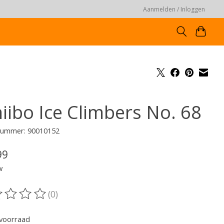
Aanmelden / Inloggen
iibo Ice Climbers No. 68
lnummer: 90010152
99
w
(0)
oordeling van dit product is
0
van de 5
voorraad