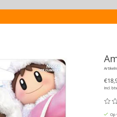
Am
Artike
€18,
Incl. bt
De be
Op 