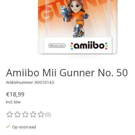
Amiibo Mii Gunner No. 50
Artikelnummer: 90010143
€18,99
Incl. btw
(0)
De beoordeling van dit product is
0
van de 5
Op voorraad