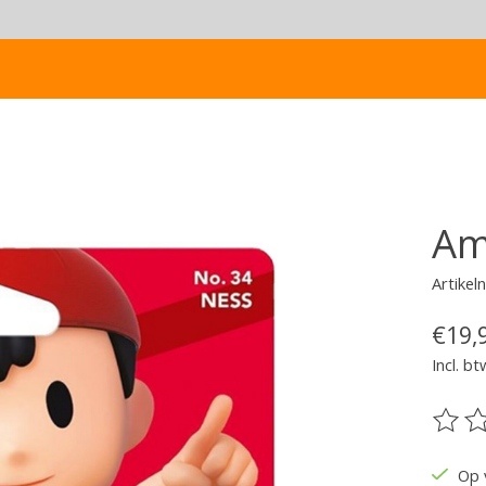
Am
Artike
€19,
Incl. bt
De be
Op 