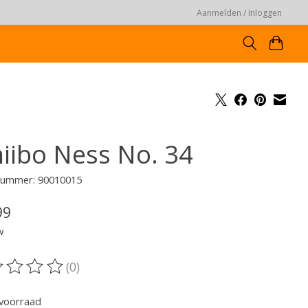
Aanmelden / Inloggen
iibo Ness No. 34
lnummer: 90010015
99
w
(0)
oordeling van dit product is
0
van de 5
voorraad