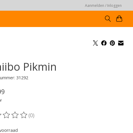
Aanmelden / Inloggen
iibo Pikmin
lnummer: 31292
99
w
(0)
oordeling van dit product is
0
van de 5
voorraad