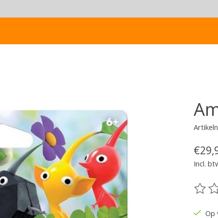
Am
Artike
€29,
Incl. bt
De be
Op 