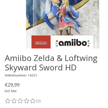
Amiibo Zelda & Loftwing
Skyward Sword HD
Artikelnummer: 14201
€29,99
Incl. btw
(0)
De beoordeling van dit product is
0
van de 5