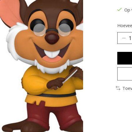
Op 
Hoeveel
Toev