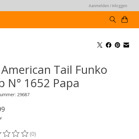
Aanmelden / Inloggen
 American Tail Funko
p N° 1652 Papa
lnummer: 29687
99
w
(0)
oordeling van dit product is
0
van de 5