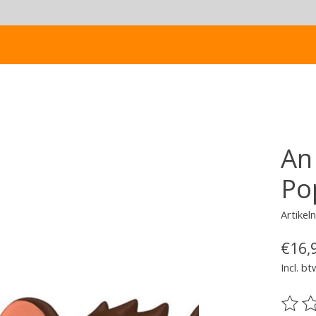
An
Po
Artike
€16,
Incl. bt
De be