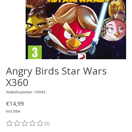
Angry Birds Star Wars
X360
Artikelnummer: 10945
€14,99
Incl. btw
(0)
De beoordeling van dit product is
0
van de 5