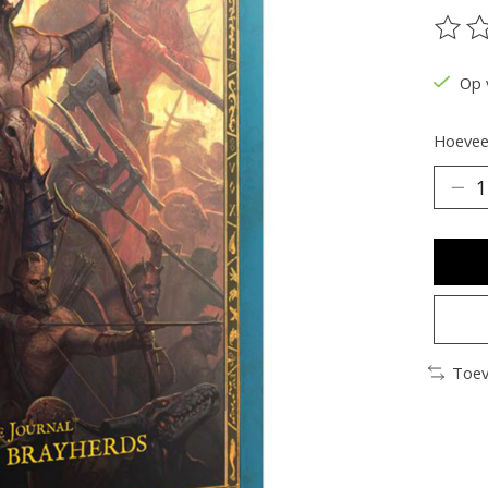
De be
Op 
Hoeveel
Toev