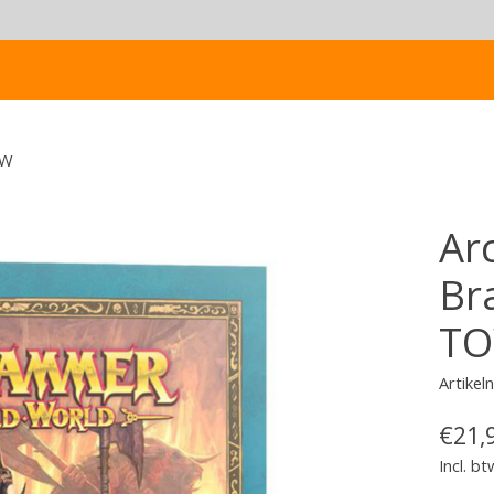
OW
Ar
Br
T
Artike
€21,
Incl. bt