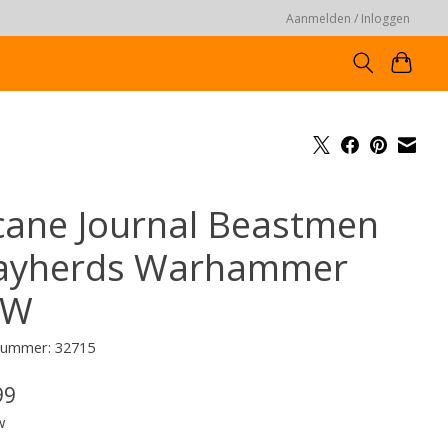
Aanmelden / Inloggen
cane Journal Beastmen
ayherds Warhammer
OW
lnummer: 32715
99
w