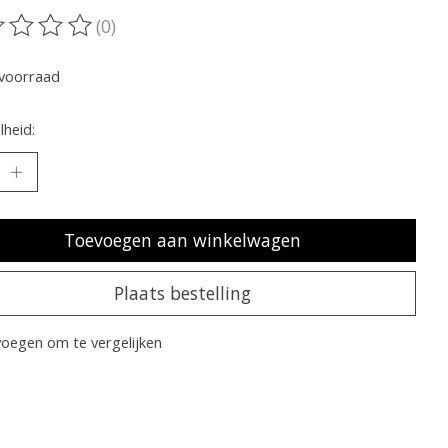
(0)
oordeling van dit product is
0
van de 5
voorraad
heid:
Toevoegen aan winkelwagen
Plaats bestelling
oegen om te vergelijken