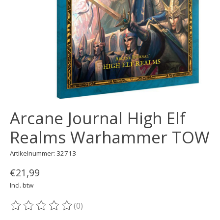
Arcane Journal High Elf
Realms Warhammer TOW
Artikelnummer: 32713
€21,99
Incl. btw
(0)
De beoordeling van dit product is
0
van de 5