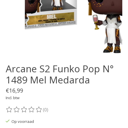
Arcane S2 Funko Pop N°
1489 Mel Medarda
€16,99
Incl. btw
(0)
De beoordeling van dit product is
0
van de 5
Op voorraad