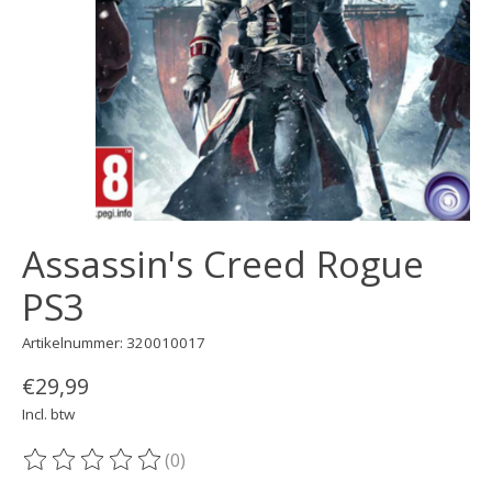
Assassin's Creed Rogue
PS3
Artikelnummer: 320010017
€29,99
Incl. btw
(0)
De beoordeling van dit product is
0
van de 5