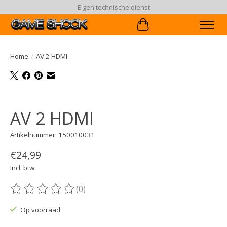
Eigen technische dienst
Winkelwagen
Home
/
AV 2 HDMI
Product image slideshow Items
AV 2 HDMI
Artikelnummer: 150010031
€24,99
Incl. btw
(0)
De beoordeling van dit product is
0
van de 5
Op voorraad