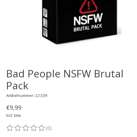
Bad People NSFW Brutal
Pack
Artikelnummer: 22339
€9,99
Incl. btw
(0)
De beoordeling van dit product is
0
van de 5