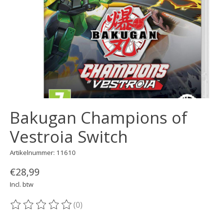
Bakugan Champions of
Vestroia Switch
Artikelnummer: 11610
€28,99
Incl. btw
(0)
De beoordeling van dit product is
0
van de 5