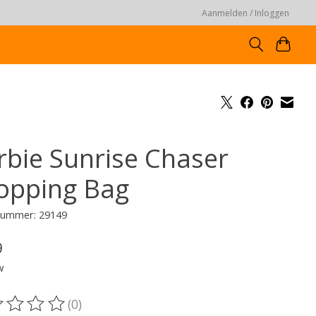
Aanmelden / Inloggen
rbie Sunrise Chaser
opping Bag
lnummer: 29149
9
w
(0)
oordeling van dit product is
0
van de 5