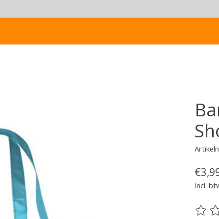
Ba
Sh
Artike
€3,9
Incl. bt
De be