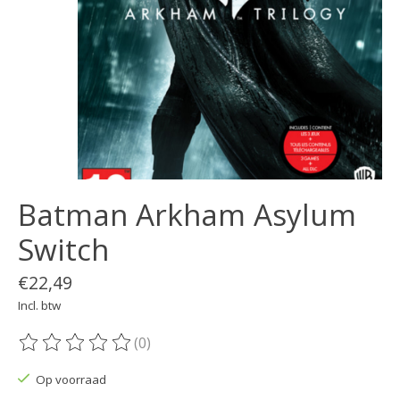
Batman Arkham Asylum
Switch
€22,49
Incl. btw
(0)
De beoordeling van dit product is
0
van de 5
Op voorraad