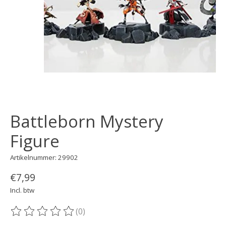
Battleborn Mystery
Figure
Artikelnummer: 29902
€7,99
Incl. btw
(0)
De beoordeling van dit product is
0
van de 5