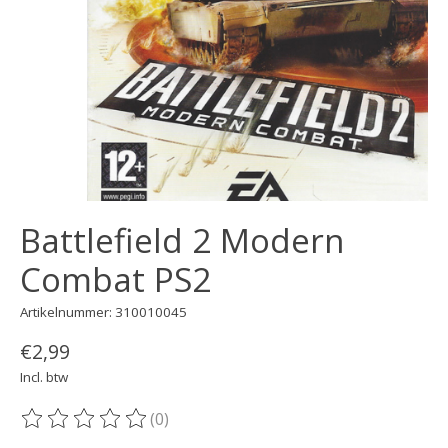
Battlefield 2 Modern
Combat PS2
Artikelnummer: 310010045
€2,99
Incl. btw
(0)
De beoordeling van dit product is
0
van de 5