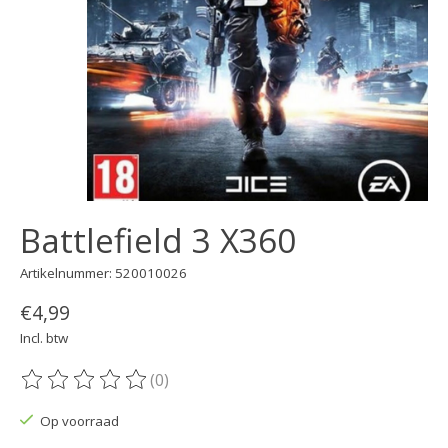
Battlefield 3 X360
Artikelnummer: 520010026
€4,99
Incl. btw
(0)
De beoordeling van dit product is
0
van de 5
Op voorraad