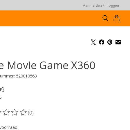
Aanmelden / Inloggen
e Movie Game X360
lnummer: 520010563
99
w
(0)
oordeling van dit product is
0
van de 5
voorraad