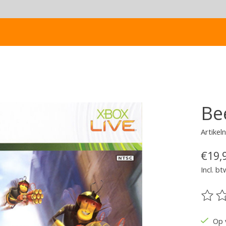
Be
Artike
€19,
Incl. bt
De be
Op 