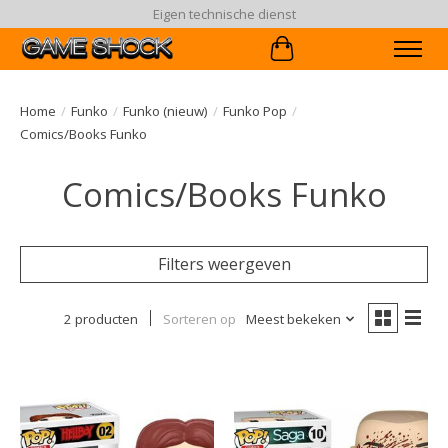
Eigen technische dienst
Winkelwagen
Home
/
Funko
/
Funko (nieuw)
/
Funko Pop
/
Comics/Books Funko
Comics/Books Funko
Filters weergeven
2 producten
Sorteren op
Meest bekeken