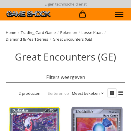
Eigen technische dienst
Winkelwagen
Home
/
Trading Card Game
/
Pokemon
/
Losse Kaart
/
Diamond & Pearl Series
/
Great Encounters (GE)
Great Encounters (GE)
Filters weergeven
2 producten
Sorteren op
Meest bekeken