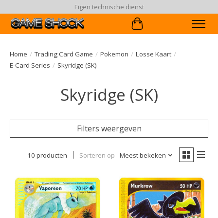
Eigen technische dienst
Winkelwagen
Home
/
Trading Card Game
/
Pokemon
/
Losse Kaart
/
E-Card Series
/
Skyridge (SK)
Skyridge (SK)
Filters weergeven
10 producten
Sorteren op
Meest bekeken