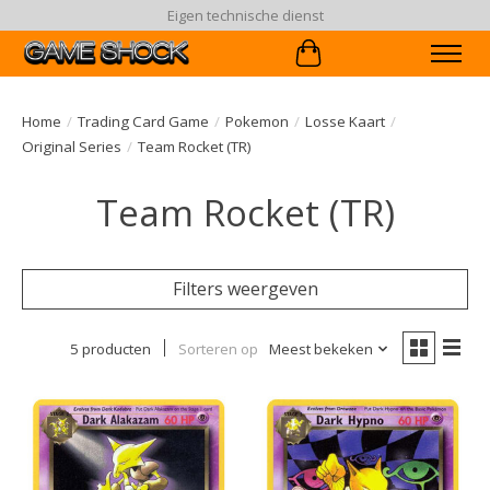
Eigen technische dienst
Winkelwagen
Home
/
Trading Card Game
/
Pokemon
/
Losse Kaart
/
Original Series
/
Team Rocket (TR)
Team Rocket (TR)
Filters weergeven
5 producten
Sorteren op
Meest bekeken