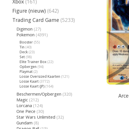
Xbox
(161)
Figure (nieuw)
(642)
Trading Card Game
(5233)
Digimon
(27)
Pokemon
(4391)
Booster
(55)
Tin
(40)
Deck
(23)
Set
(98)
Elite Trainer Box
(22)
Opbergen
(94)
Playmat
(2)
Losse Oversized Kaarten
(121)
Losse Kaart
(3772)
Losse Kaart (JP)
(164)
Beschermen/Opbergen
(320)
Arce
Magic
(212)
Lorcana
(124)
One Piece
(30)
Star Wars Unlimited
(32)
Gundam
(8)
Dragon Ball
(15)