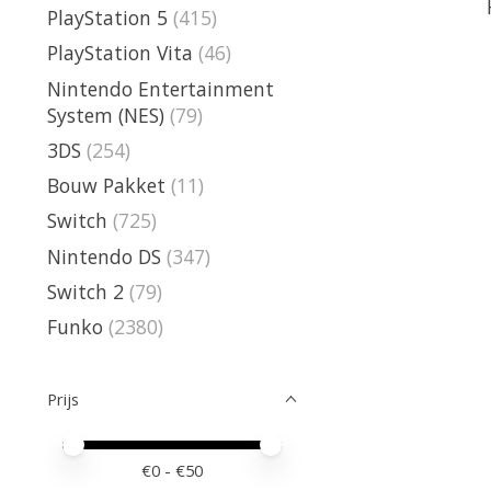
PlayStation 5
(415)
PlayStation Vita
(46)
Nintendo Entertainment
System (NES)
(79)
3DS
(254)
Bouw Pakket
(11)
Switch
(725)
Nintendo DS
(347)
Switch 2
(79)
Funko
(2380)
Prijs
Minimale prijswaarde
Price maximum value
€
0
- €
50