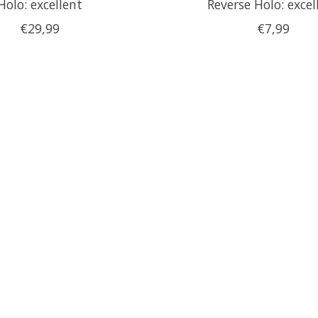
Holo: excellent
Reverse Holo: excel
€29,99
€7,99