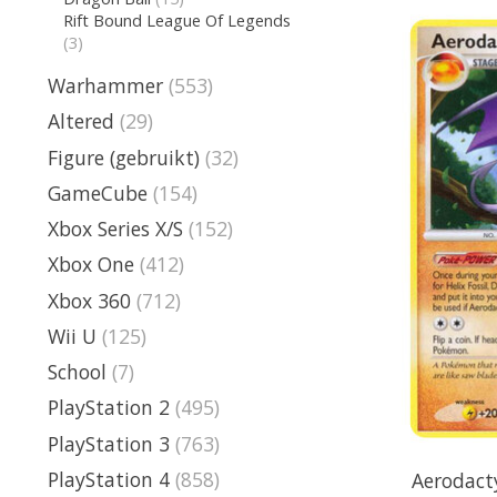
Rift Bound League Of Legends
(3)
Warhammer
(553)
Altered
(29)
Figure (gebruikt)
(32)
GameCube
(154)
Xbox Series X/S
(152)
Xbox One
(412)
Xbox 360
(712)
Wii U
(125)
School
(7)
PlayStation 2
(495)
PlayStation 3
(763)
PlayStation 4
(858)
Aerodacty