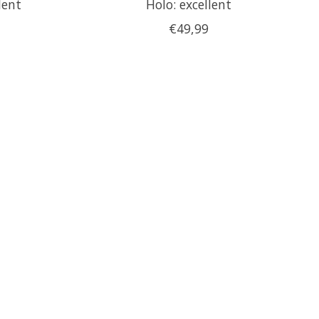
lent
Holo: excellent
€49,99