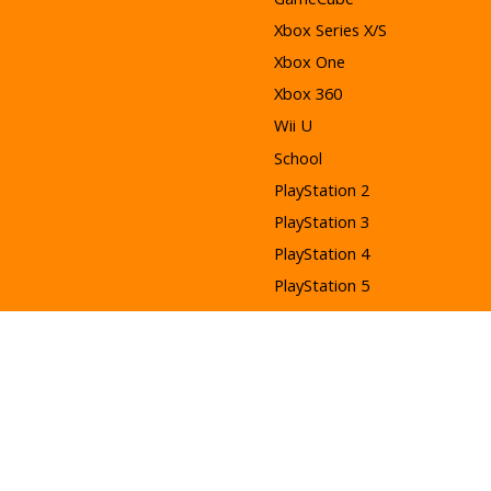
Xbox Series X/S
Xbox One
Xbox 360
Wii U
School
PlayStation 2
PlayStation 3
PlayStation 4
PlayStation 5
PlayStation Vita
Nintendo Entertainment
System (NES)
3DS
Bouw Pakket
Switch