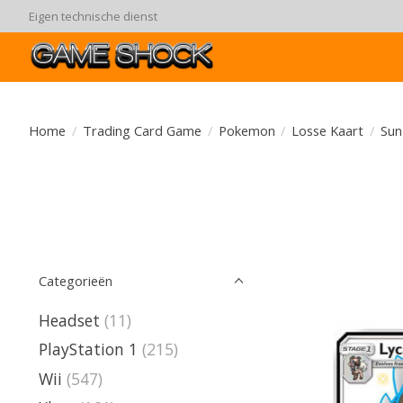
90 dagen ruiltermijn
Home
/
Trading Card Game
/
Pokemon
/
Losse Kaart
/
Sun
Categorieën
Headset
(11)
PlayStation 1
(215)
Wii
(547)