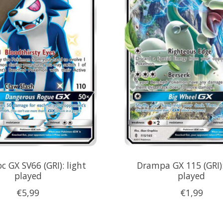
c GX SV66 (GRI): light
Drampa GX 115 (GRI):
played
played
€5,99
€1,99