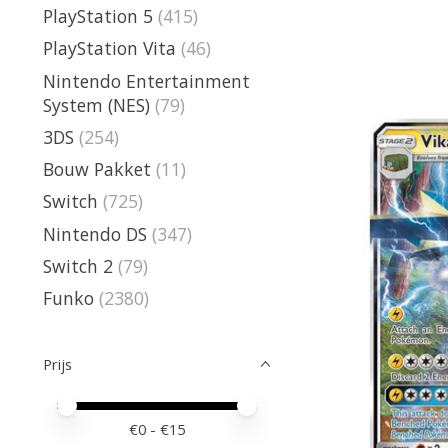
PlayStation 5
(415)
PlayStation Vita
(46)
Nintendo Entertainment
System (NES)
(79)
3DS
(254)
Bouw Pakket
(11)
Switch
(725)
Nintendo DS
(347)
Switch 2
(79)
Funko
(2380)
Prijs
Minimale prijswaarde
Price maximum value
€
0
- €
15